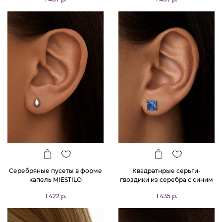
Серебряные пусеты в форме
Квадратнрые серьги-
капель MIESTILO
гвоздики из серебра с синим
фианитом в огранке
1 422 р.
1 435 р.
Принцесса 6,5*6,5 мм