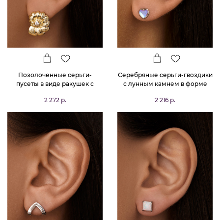
Позолоченные серьги-
Серебряные серьги-гвоздики
пусеты в виде ракушек с
с лунным камнем в форме
фианитами
сердца MIESTILO
2 272 р.
2 216 р.