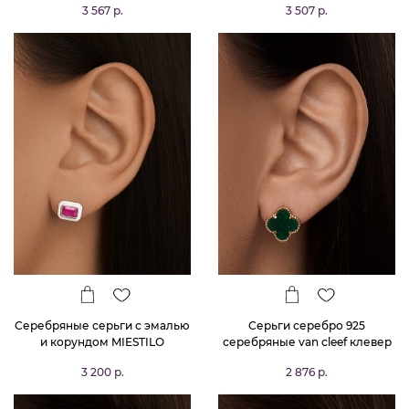
3 567 р.
3 507 р.
Серебряные серьги с эмалью
Серьги серебро 925
и корундом MIESTILO
серебряные van cleef клевер
3 200 р.
2 876 р.