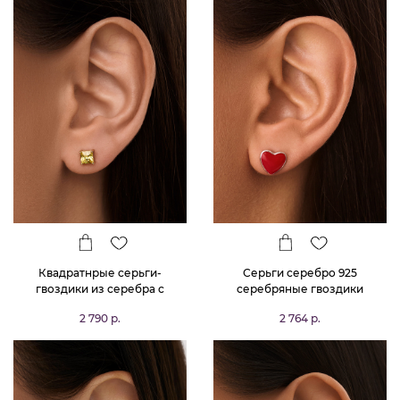
Квадратнрые серьги-
Серьги серебро 925
гвоздики из серебра с
серебряные гвоздики
желтым фианитом в огранке
сердечки
2 790 р.
2 764 р.
Принцесса 6,5*6,5 мм