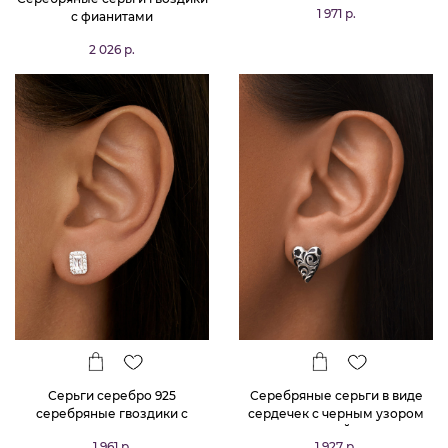
с фианитами
покрытии желтое золото с
фианитами в огранке маркиз
2 026 р.
1 971 р.
MIESTILO
Серьги серебро 925
Серебряные серьги в виде
серебряные гвоздики с
сердечек с черным узором
камнями
РУССКИЙ КОД
1 961 р.
1 927 р.