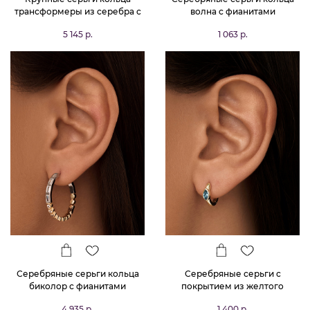
трансформеры из серебра с
волна с фианитами
покрытием позолота
5 145 р.
1 063 р.
MIESTILO
Серебряные серьги кольца
Серебряные серьги с
биколор с фианитами
покрытием из желтого
золота с синтетической
4 935 р.
1 400 р.