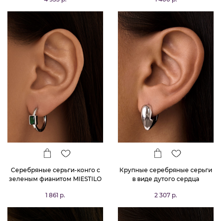
шпинелью
Серебряные серьги-конго с
Крупные серебряные серьги
зеленым фианитом MIESTILO
в виде дутого сердца
MIESTILO
1 861 р.
2 307 р.