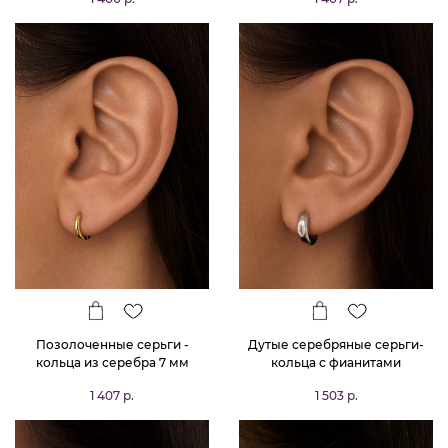
шпинелью
Позолоченные серьги -
Дутые серебряные серьги-
кольца из серебра 7 мм
кольца с фианитами
1 407 р.
1 503 р.