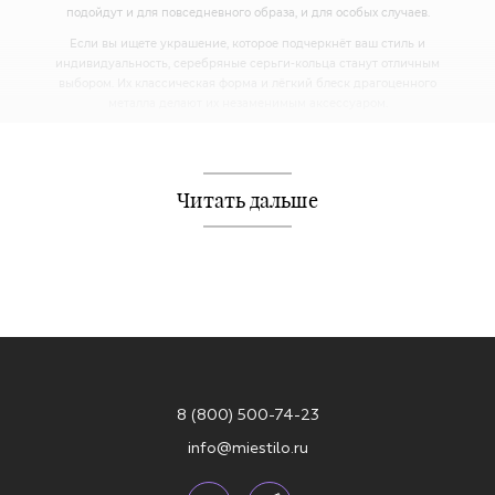
подойдут и для повседневного образа, и для особых случаев.
Если вы ищете украшение, которое подчеркнёт ваш стиль и
индивидуальность, серебряные серьги-кольца станут отличным
выбором. Их классическая форма и лёгкий блеск драгоценного
металла делают их незаменимым аксессуаром.
СЕРЬГИ-КОНГО: СМЕЛЫЙ СТИЛЬ И
УТОНЧЁННЫЙ ДИЗАЙН
Серьги-конго — это одна из самых популярных разновидностей
Читать дальше
серёжек-кольца. Они отличаются выразительным дизайном и
способны стать главным акцентом образа. В интернет-магазине
MIESTILO вы найдёте серьги-конго на любой вкус:
✔ Классические серьги без вставок — универсальный вариант на
каждый день. Доступны в круглой и овальной формах.
✔ Серьги с фианитами — идеальное сочетание элегантности и
блеска.
✔ Модели с жемчугом — утончённое украшение, в котором
используется барочный жемчуг.
✔ Серьги с подвесками — оригинальные моносерьги-конго со
8 (800) 500-74-23
съёмными элементами, которые можно носить в разных вариантах.
✔ Серьги с цепочкой — стильный аксессуар, сочетающий округлую
info@miestilo.ru
форму и изящную подвеску.