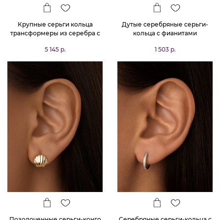
Крупные серьги кольца
Дутые серебряные серьги-
трансформеры из серебра с
кольца с фианитами
покрытием позолота
5 145 р.
1 503 р.
MIESTILO
Позолоченные серьги-конго
Серебряные серьги-кольца с