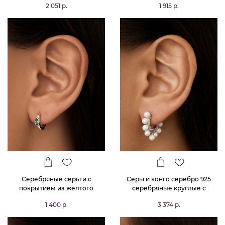
2 051 р.
1 915 р.
Серебряные серьги с
Серьги конго серебро 925
покрытием из желтого
серебряные круглые с
золота с синтетической
жемчугом
1 400 р.
3 374 р.
шпинелью