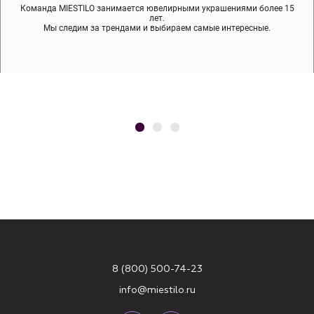
Команда MIESTILO занимается ювелирными украшениями более 15
Во время доставки спокойно примеряйте украшения, выбирайте те,
Мы используем покрытие (родий, ювелирный сплав), которое не
содержит никеля и свинца — это исключает аллергию.
что вам нравятся, остальные заберёт курьер.
лет.
Мы следим за трендами и выбираем самые интересные.
8 (800) 500-74-23
info@miestilo.ru