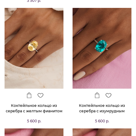
3 507 р.
MIESTILO
Коктейльное кольцо из
Коктейльное кольцо из
серебра с желтым фианитом
серебра с изумрудным
Овал
фианитом Овал
5 600 р.
5 600 р.