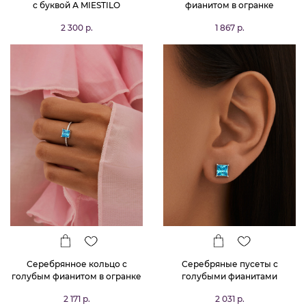
с буквой А MIESTILO
фианитом в огранке
Принцесса
2 300 р.
1 867 р.
Серебрянное кольцо с
Серебряные пусеты с
голубым фианитом в огранке
голубыми фианитами
Принцесса
2 171 р.
2 031 р.