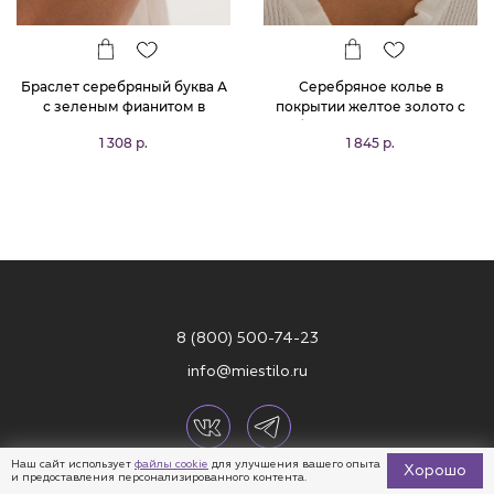
Браслет серебряный буква А
Серебряное колье в
с зеленым фианитом в
покрытии желтое золото с
покрытии желтое золото
буквой А с зелеными
1 308 р.
1 845 р.
MIESTILO
фианитами MIESTILO
8 (800) 500-74-23
info@miestilo.ru
Наш сайт использует
файлы cookie
для улучшения вашего опыта
Хорошо
и предоставления персонализированного контента.