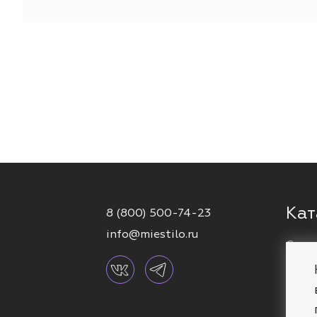
Приобретай украшения для пирсинга пупка в офиц
Подчеркн
Кат
8 (800) 500-74-23
info@miestilo.ru
Серь
Кафф
Брас
Коль