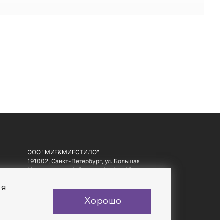
 России. Бонусы и скидки до 40% помогут сделать
MIESTILO.
ООО "МИЕ&МИЕСТИЛО"
191002, Санкт-Петербург, ул. Большая
Московская, д. 1-3, литер А, офис 10.
ИНН: 7810557441, ОГРН: 1097847178560
ия
Хорошо