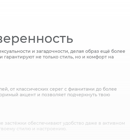
веренность
ексуальности и загадочности, делая образ ещё более
 гарантируют не только стиль, но и комфорт на
ей, от классических серег с фианитами до более
оримый акцент и позволяет подчеркнуть твою
ые застёжки обеспечивают удобство даже в активном
 твоему стилю и настроению.