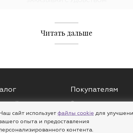
ЗАКАЗЫВАЙ С УДОБСТВОМ
иальном интернет-магазине MIESTILO с доставкой по всей
покупку ещё более приятной.
и свою индивидуальность с украшениями для пирсинга от 
Читать дальше
алог
Покупателям
ги
Кольца
О компании
ы
Цепи
Доставка
Наш сайт использует
файлы cookie
для улучшен
леты
Пирсинг
Полезное
вашего опыта и предоставления
персонализированного контента.
е
Шармы