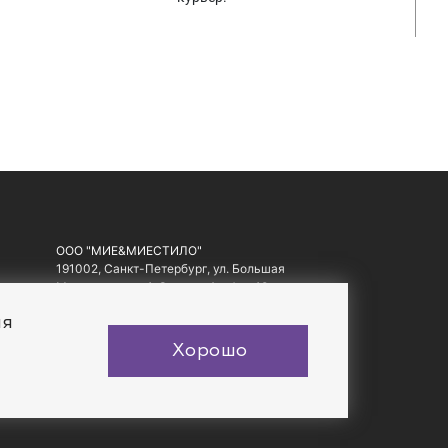
ООО "МИЕ&МИЕСТИЛО"
191002, Санкт-Петербург, ул. Большая
Московская, д. 1-3, литер А, офис 10.
ИНН: 7810557441, ОГРН: 1097847178560
ия
Хорошо