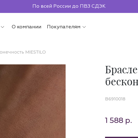
По всей России до ПВЗ СДЭК
О компании
Покупателям
онечность MIESTILO
Брасл
беско
B6910018
1 588 р.