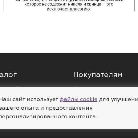
которое не содержит никеля и свинца — это
исключает аллергию.
алог
Покупателям
ги
Кольца
О компании
ы
Цепи
Доставка
Наш сайт использует
файлы cookie
для улучшен
леты
Пирсинг
Полезное
вашего опыта и предоставления
персонализированного контента.
е
Шармы