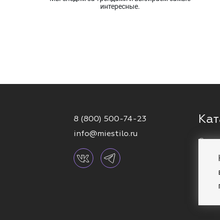
интересные.
Кат
8 (800) 500-74-23
info@miestilo.ru
Серь
Кафф
Брас
Коль