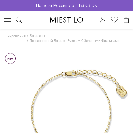
По всей России до ПВЗ СДЭК
Браслеты
Украшения
Позолоченный Браслет Буква M С Зелеными Фианитами
NEW