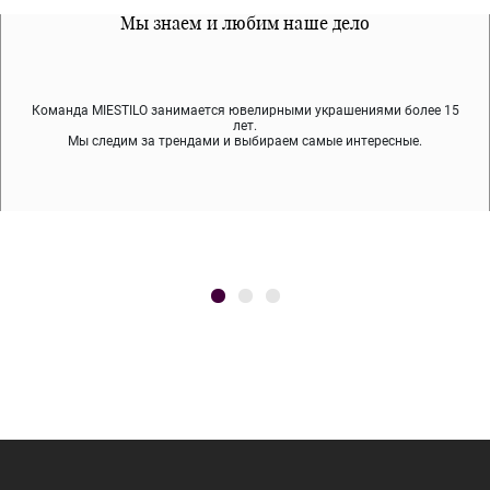
Все наши материалы гипоалергенны
Мы знаем и любим наше дело
Примерка перед покупкой
Команда MIESTILO занимается ювелирными украшениями более 15
Во время доставки спокойно примеряйте украшения, выбирайте те,
Мы используем покрытие (родий, ювелирный сплав), которое не
содержит никеля и свинца — это исключает аллергию.
что вам нравятся, остальные заберёт курьер.
лет.
Мы следим за трендами и выбираем самые интересные.