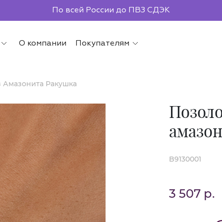
По всей России до ПВЗ СДЭК
О компании
Покупателям
 Амазонита Ракушка
Позоло
амазо
B9130001
3 507 р.