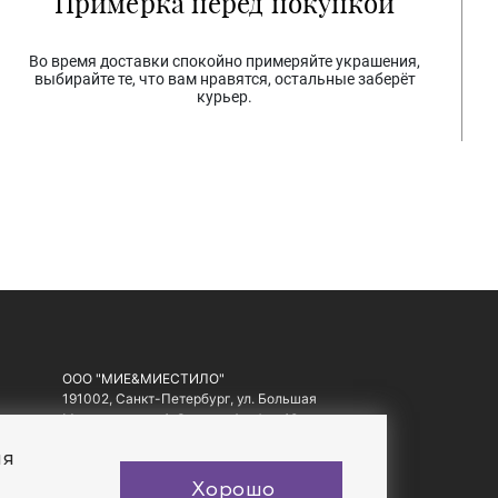
Примерка перед покупкой
Во время доставки спокойно примеряйте украшения,
выбирайте те, что вам нравятся, остальные заберёт
курьер.
ООО "МИЕ&МИЕСТИЛО"
191002, Санкт-Петербург, ул. Большая
Московская, д. 1-3, литер А, офис 10.
ИНН: 7810557441, ОГРН: 1097847178560
ия
Хорошо