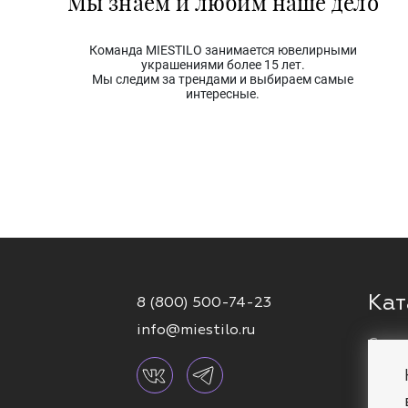
Мы знаем и любим наше дело
Команда MIESTILO занимается ювелирными
украшениями более 15 лет.
Мы следим за трендами и выбираем самые
интересные.
Кат
8 (800) 500-74-23
info@miestilo.ru
Серь
Кафф
Брас