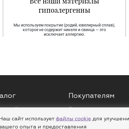
Все наши материалы
гипоалергенны
Мы используем покрытие (родий, ювелирный сплав),
которое не содержит никеля и свинца — это
исключает аллергию.
алог
Покупателям
ги
Кольца
О компании
ы
Цепи
Доставка
Наш сайт использует
файлы cookie
для улучшен
леты
Пирсинг
Полезное
вашего опыта и предоставления