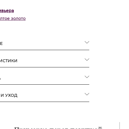
ивьера
лтое золото
Е
РИСТИКИ
А
 И УХОД