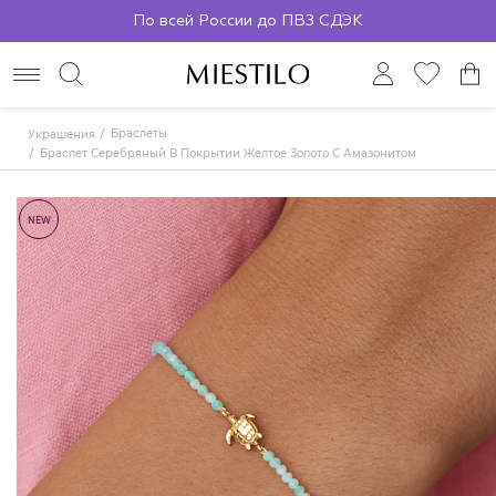
По всей России до ПВЗ СДЭК
Браслеты
Украшения
Браслет Серебряный В Покрытии Желтое Золото С Амазонитом И Черепахой
NEW