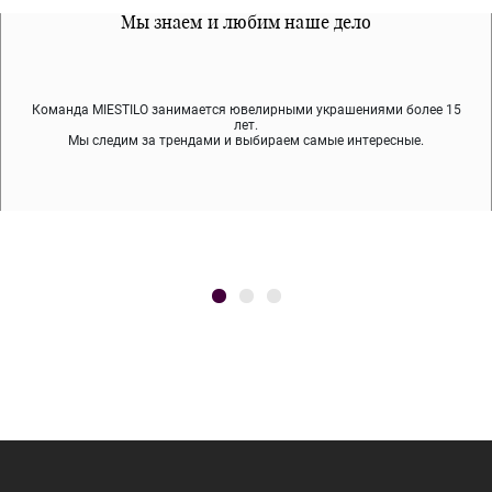
Все наши материалы гипоалергенны
Мы знаем и любим наше дело
Примерка перед покупкой
Команда MIESTILO занимается ювелирными украшениями более 15
Во время доставки спокойно примеряйте украшения, выбирайте те,
Мы используем покрытие (родий, ювелирный сплав), которое не
содержит никеля и свинца — это исключает аллергию.
что вам нравятся, остальные заберёт курьер.
лет.
Мы следим за трендами и выбираем самые интересные.