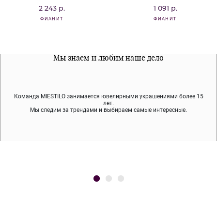
2 243 р.
1 091 р.
ФИАНИТ
ФИАНИТ
Все наши материалы гипоалергенны
Мы знаем и любим наше дело
Примерка перед покупкой
Команда MIESTILO занимается ювелирными украшениями более 15
Во время доставки спокойно примеряйте украшения, выбирайте те,
Мы используем покрытие (родий, ювелирный сплав), которое не
содержит никеля и свинца — это исключает аллергию.
что вам нравятся, остальные заберёт курьер.
лет.
Мы следим за трендами и выбираем самые интересные.