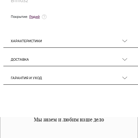
B1111032
Покрытие:
Родий
ХАРАКТЕРИСТИКИ
ДОСТАВКА
ГАРАНТИЯ И УХОД
Все наши материалы гипоалергенны
Мы знаем и любим наше дело
Примерка перед покупкой