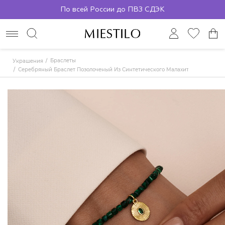
По всей России до ПВЗ СДЭК
Браслеты
Украшения
Серебряный Браслет Позолоченый Из Синтетического Малахита С Фианито