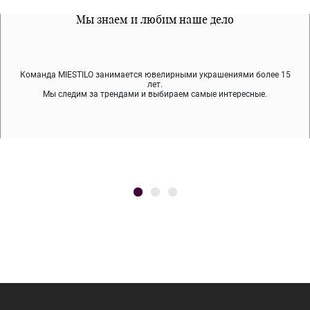
Все наши материалы гипоалергенны
Мы знаем и любим наше дело
Примерка перед покупкой
Команда MIESTILO занимается ювелирными украшениями более 15
Во время доставки спокойно примеряйте украшения, выбирайте те,
Мы используем покрытие (родий, ювелирный сплав), которое не
содержит никеля и свинца — это исключает аллергию.
что вам нравятся, остальные заберёт курьер.
лет.
Мы следим за трендами и выбираем самые интересные.