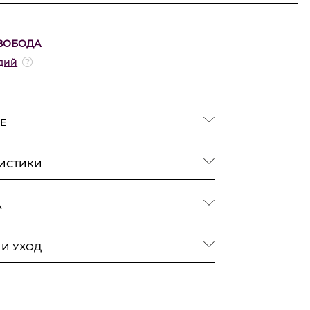
ВОБОДА
дий
Е
РИСТИКИ
А
 И УХОД