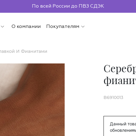
По всей России до ПВЗ СДЭК
О компании
Покупателям
лавкой И Фианитами
Серебр
фиани
B6910013
Данный това
обновления