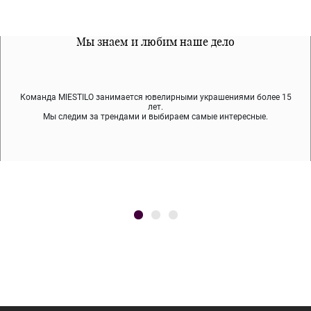
Все наши материалы гипоалергенны
Мы знаем и любим наше дело
Примерка перед покупкой
Команда MIESTILO занимается ювелирными украшениями более 15
Во время доставки спокойно примеряйте украшения, выбирайте те,
Мы используем покрытие (родий, ювелирный сплав), которое не
содержит никеля и свинца — это исключает аллергию.
что вам нравятся, остальные заберёт курьер.
лет.
Мы следим за трендами и выбираем самые интересные.