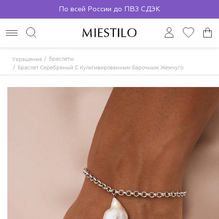
По всей России до ПВЗ СДЭК
Браслеты
Украшения
Браслет Серебряный С Культивированным Барочным Жемчугом MIESTILO