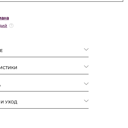
иана
дий
Е
РИСТИКИ
А
 И УХОД