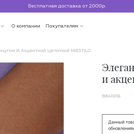
Бесплатная доставка от 2000р.
По всей России до ПВЗ СДЭК
О компании
Покупателям
мчугом И Акцентной Цепочкой MIESTILO
Элеган
и акц
B8411016
Данный това
обновления