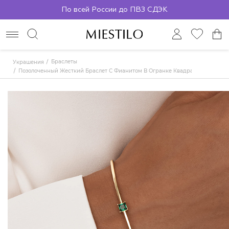
По всей России до ПВЗ СДЭК
Браслеты
Украшения
Позолоченный Жесткий Браслет С Фианитом В Огранке Квадрат