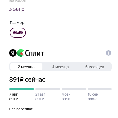
B8930011
3 561 р.
Размер:
60x50