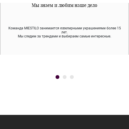
Все наши материалы гипоалергенны
Мы знаем и любим наше дело
Примерка перед покупкой
Команда MIESTILO занимается ювелирными украшениями более 15
Во время доставки спокойно примеряйте украшения, выбирайте те,
Мы используем покрытие (родий, ювелирный сплав), которое не
содержит никеля и свинца — это исключает аллергию.
что вам нравятся, остальные заберёт курьер.
лет.
Мы следим за трендами и выбираем самые интересные.