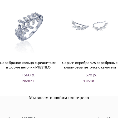
Серебряное кольцо с фианитами
Серьги серебро 925 серебряные
в форме веточки MIESTILO
клаймберы веточка с камнями
1 560 р.
1 578 р.
ФИАНИТ
ФИАНИТ
Все наши материалы гипоалергенны
Мы знаем и любим наше дело
Примерка перед покупкой