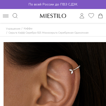
По всей России до ПВЗ СДЭК
Каффы
Украшения
Серьга Кафф Серебро 925 Моносерьга Серебряная Одиночная