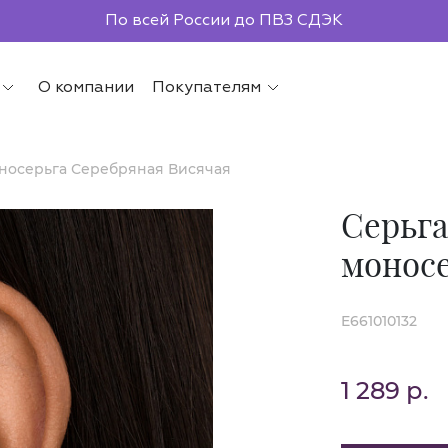
По всей России до ПВЗ СДЭК
О компании
Покупателям
носерьга Серебряная Висячая
Серьга
моносе
E661010132
1 289 р.