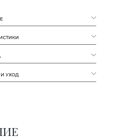
Е
РИСТИКИ
А
 И УХОД
НИЕ