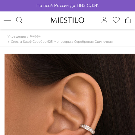
По всей России до ПВЗ СДЭК
Каффы
Украшения
Серьга Кафф Серебро 925 Моносерьга Серебряная Одиночная MIESTILO