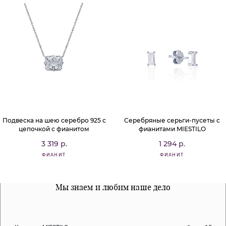
Подвеска на шею серебро 925 с
Серебряные серьги-пусеты с
цепочкой с фианитом
фианитами MIESTILO
3 319 р.
1 294 р.
ФИАНИТ
ФИАНИТ
Все наши материалы гипоалергенны
Мы знаем и любим наше дело
Примерка перед покупкой