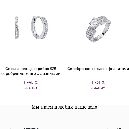
Серьги кольца серебро 925
Серебряное кольцо с фианитами
серебряные конго с фианитами
1 740 р.
1 731 р.
ФИАНИТ
ФИАНИТ
Все наши материалы гипоалергенны
Мы знаем и любим наше дело
Примерка перед покупкой