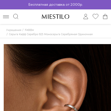
Бесплатная доставка от 2000р.
По всей России до ПВЗ СДЭК
Каффы
Украшения
Серьга Кафф Серебро 925 Моносерьга Серебряная Одиночная