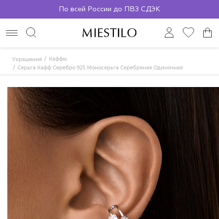
По всей России до ПВЗ СДЭК
Каффы
Украшения
Серьга Кафф Серебро 925 Моносерьга Серебряная Одиночная