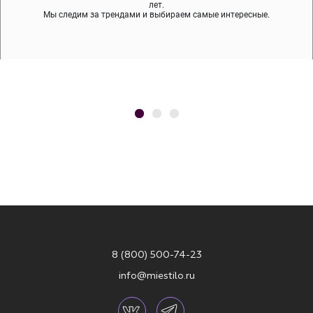
содержит никеля и свинца — это исключает аллергию.
что вам нравятся, остальные заберёт курьер.
лет.
Мы следим за трендами и выбираем самые интересные.
8 (800) 500-74-23
info@miestilo.ru