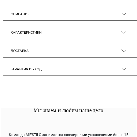
ОПИСАНИЕ
ХАРАКТЕРИСТИКИ
ДОСТАВКА
ГАРАНТИЯ И УХОД
Все наши материалы гипоалергенны
Мы знаем и любим наше дело
Примерка перед покупкой
Команда MIESTILO занимается ювелирными украшениями более 15
Во время доставки спокойно примеряйте украшения, выбирайте те,
Мы используем покрытие (родий, ювелирный сплав), которое не