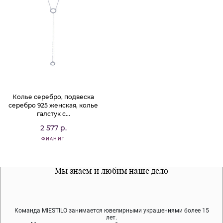
Колье серебро, подвеска
серебро 925 женская, колье
галстук с...
2 577 р.
ФИАНИТ
Все наши материалы гипоалергенны
Мы знаем и любим наше дело
Примерка перед покупкой
Команда MIESTILO занимается ювелирными украшениями более 15
Во время доставки спокойно примеряйте украшения, выбирайте те,
Мы используем покрытие (родий, ювелирный сплав), которое не
содержит никеля и свинца — это исключает аллергию.
что вам нравятся, остальные заберёт курьер.
лет.