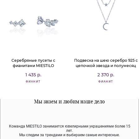
Серебряные пусеты с
Подвеска на шею серебро 925 с
фианитами MIESTILO
цепочкой звезда и полумесяц
1 435 р.
2 370 р.
ФИАНИТ
ФИАНИТ
Все наши материалы гипоалергенны
Мы знаем и любим наше дело
Примерка перед покупкой
Команда MIESTILO занимается ювелирными украшениями более 15
Во время доставки спокойно примеряйте украшения, выбирайте те,
Мы используем покрытие (родий, ювелирный сплав), которое не
содержит никеля и свинца — это исключает аллергию.
что вам нравятся, остальные заберёт курьер.
лет.
Мы следим за трендами и выбираем самые интересные.