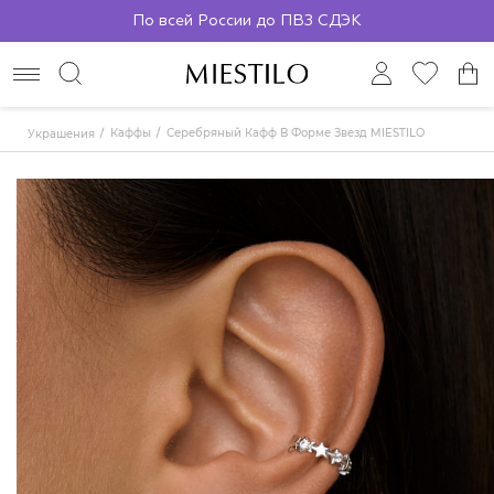
По всей России до ПВЗ СДЭК
Каффы
Серебряный Кафф В Форме Звезд MIESTILO
Украшения