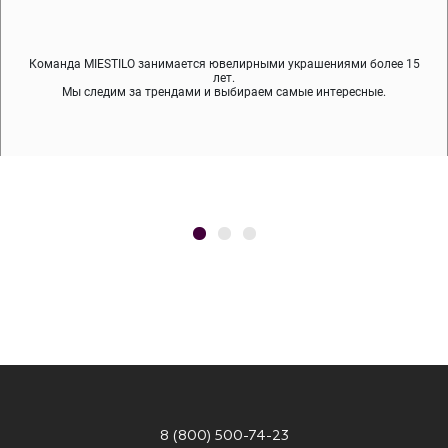
Команда MIESTILO занимается ювелирными украшениями более 15
Во время доставки спокойно примеряйте украшения, выбирайте те,
Мы используем покрытие (родий, ювелирный сплав), которое не
содержит никеля и свинца — это исключает аллергию.
что вам нравятся, остальные заберёт курьер.
лет.
Мы следим за трендами и выбираем самые интересные.
8 (800) 500-74-23