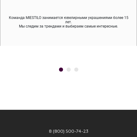
Команда MIESTILO занимается ювелирными украшениями более 15
Во время доставки спокойно примеряйте украшения, выбирайте те,
Мы используем покрытие (родий, ювелирный сплав), которое не
содержит никеля и свинца — это исключает аллергию.
что вам нравятся, остальные заберёт курьер.
лет.
Мы следим за трендами и выбираем самые интересные.
8 (800) 500-74-23