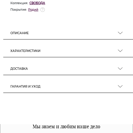
Коллекция:
СВОБОДА
Покрытие:
Родий
ОПИСАНИЕ
ХАРАКТЕРИСТИКИ
ДОСТАВКА
ГАРАНТИЯ И УХОД
Все наши материалы гипоалергенны
Мы знаем и любим наше дело
Примерка перед покупкой