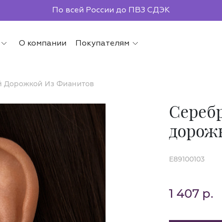
Бесплатная доставка от 2000р.
По всей России до ПВЗ СДЭК
О компании
Покупателям
й Дорожкой Из Фианитов
Сереб
дорож
E89100103
1 407 р.