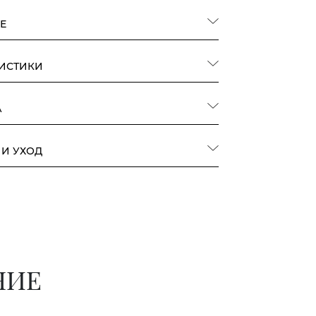
Е
РИСТИКИ
А
 И УХОД
НИЕ