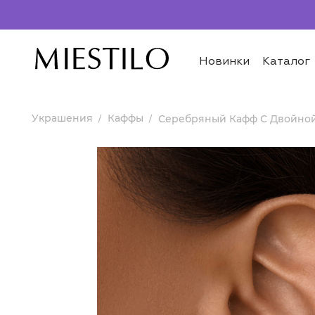
Новинки
Каталог
Украшения
Каффы
Серебряный Кафф С Двойно