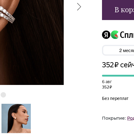
В кор
Покрытие:
Ро