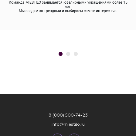
Команда MIESTILO занимается ювелирными украшениями более 15
Во время доставки спокойно примеряйте украшения, выбирайте те,
Мы используем покрытие (родий, ювелирный сплав), которое не
содержит никеля и свинца — это исключает аллергию.
что вам нравятся, остальные заберёт курьер.
лет.
Мы следим за трендами и выбираем самые интересные.
8 (800) 500-74-23
info@miestilo.ru