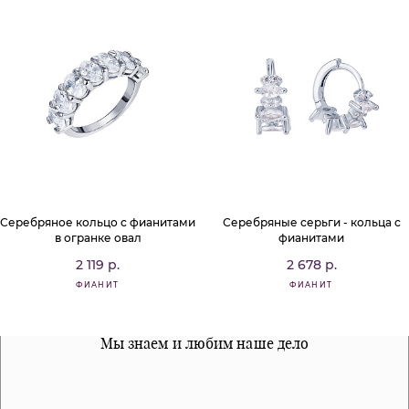
Серебряное кольцо с фианитами
Серебряные серьги - кольца с
в огранке овал
фианитами
2 119 р.
2 678 р.
ФИАНИТ
ФИАНИТ
Все наши материалы гипоалергенны
Мы знаем и любим наше дело
Примерка перед покупкой