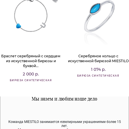
Браслет серебряный с сердцем
Серебряное кольцо с
из искуственной бирюзы и
искуственной бирюзой MIESTILO
буквой...
1 074 р.
2 000 р.
БИРЮЗА СИНТЕТИЧЕСКАЯ
БИРЮЗА СИНТЕТИЧЕСКАЯ
Все наши материалы гипоалергенны
Мы знаем и любим наше дело
Примерка перед покупкой
Команда MIESTILO занимается ювелирными украшениями более 15
Во время доставки спокойно примеряйте украшения, выбирайте те,
Мы используем покрытие (родий, ювелирный сплав), которое не
содержит никеля и свинца — это исключает аллергию.
что вам нравятся, остальные заберёт курьер.
лет.