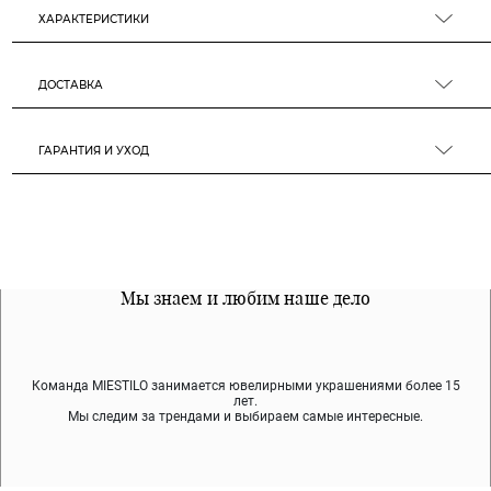
ХАРАКТЕРИСТИКИ
ДОСТАВКА
ГАРАНТИЯ И УХОД
Все наши материалы гипоалергенны
Мы знаем и любим наше дело
Примерка перед покупкой
Команда MIESTILO занимается ювелирными украшениями более 15
Во время доставки спокойно примеряйте украшения, выбирайте те,
Мы используем покрытие (родий, ювелирный сплав), которое не
содержит никеля и свинца — это исключает аллергию.
что вам нравятся, остальные заберёт курьер.
лет.
Мы следим за трендами и выбираем самые интересные.