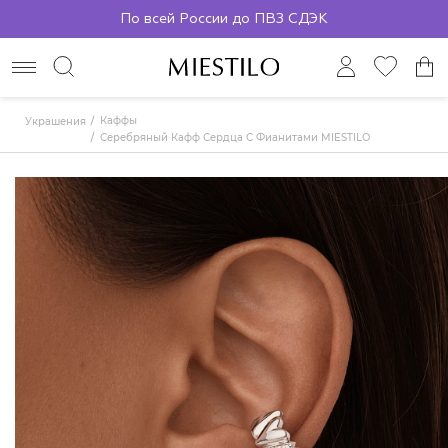
По всей России до ПВЗ СДЭК
Каффы
Украшения
Серебряный Кафф Сердца С Фианитами MIESTILO