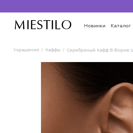
Новинки
Каталог
Украшения
Каффы
Серебряный Кафф В Форме 