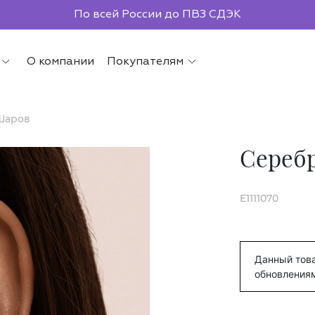
По всей России до ПВЗ СДЭК
О компании
Покупателям
Шаров
Сереб
E1111070
Данный това
обновления