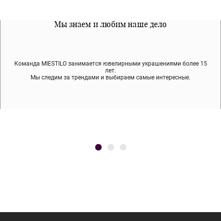
Все наши материалы гипоалергенны
Мы знаем и любим наше дело
Примерка перед покупкой
Команда MIESTILO занимается ювелирными украшениями более 15
Во время доставки спокойно примеряйте украшения, выбирайте те,
Мы используем покрытие (родий, ювелирный сплав), которое не
содержит никеля и свинца — это исключает аллергию.
что вам нравятся, остальные заберёт курьер.
лет.
Мы следим за трендами и выбираем самые интересные.