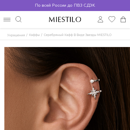
По всей России до ПВЗ СДЭК
Каффы
Серебряный Кафф В Виде Звезды MIESTILO
Украшения