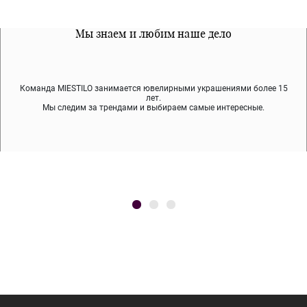
Все наши материалы гипоалергенны
Мы знаем и любим наше дело
Примерка перед покупкой
Команда MIESTILO занимается ювелирными украшениями более 15
Во время доставки спокойно примеряйте украшения, выбирайте те,
Мы используем покрытие (родий, ювелирный сплав), которое не
содержит никеля и свинца — это исключает аллергию.
что вам нравятся, остальные заберёт курьер.
лет.
Мы следим за трендами и выбираем самые интересные.