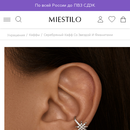
По всей России до ПВЗ СДЭК
Каффы
Серебряный Кафф Со Звездой И Фианитами
Украшения