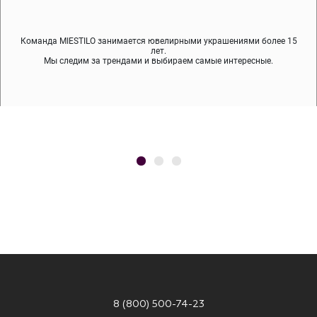
Команда MIESTILO занимается ювелирными украшениями более 15
Во время доставки спокойно примеряйте украшения, выбирайте те,
Мы используем покрытие (родий, ювелирный сплав), которое не
содержит никеля и свинца — это исключает аллергию.
что вам нравятся, остальные заберёт курьер.
лет.
Мы следим за трендами и выбираем самые интересные.
8 (800) 500-74-23