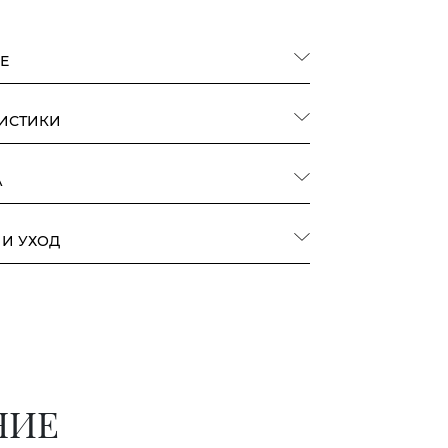
Е
РИСТИКИ
А
 И УХОД
НИЕ