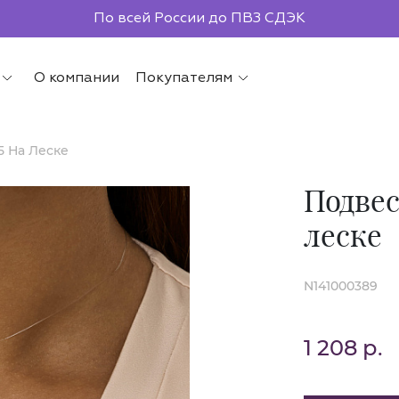
По всей России до ПВЗ СДЭК
О компании
Покупателям
5 На Леске
Подвес
леске
N141000389
1 208 р.