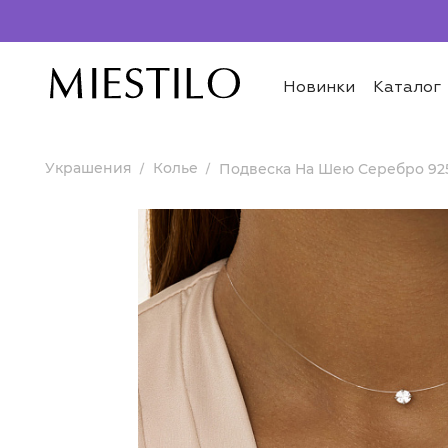
Новинки
Каталог
Украшения
Колье
Подвеска На Шею Серебро 92