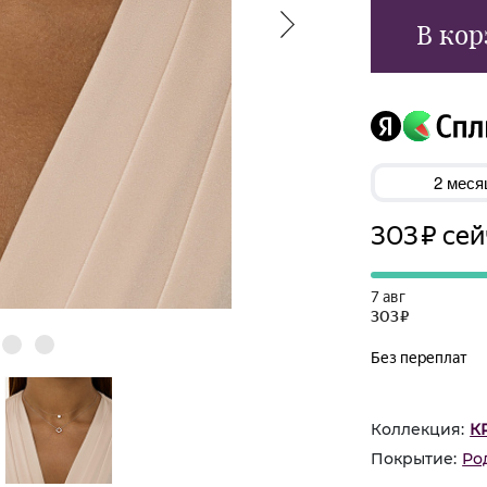
В кор
Коллекция:
К
Покрытие:
Ро