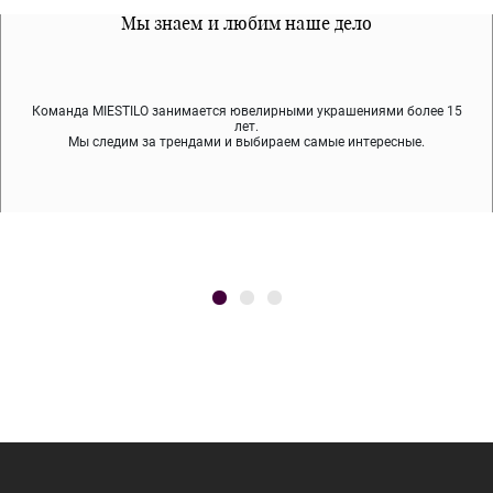
Все наши материалы гипоалергенны
Мы знаем и любим наше дело
Примерка перед покупкой
Команда MIESTILO занимается ювелирными украшениями более 15
Во время доставки спокойно примеряйте украшения, выбирайте те,
Мы используем покрытие (родий, ювелирный сплав), которое не
содержит никеля и свинца — это исключает аллергию.
что вам нравятся, остальные заберёт курьер.
лет.
Мы следим за трендами и выбираем самые интересные.