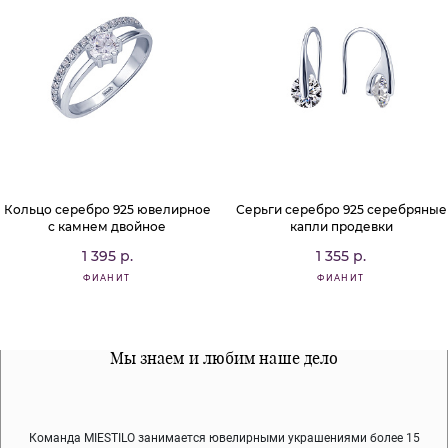
Кольцо серебро 925 ювелирное
Серьги серебро 925 серебряные
с камнем двойное
капли продевки
1 395 р.
1 355 р.
ФИАНИТ
ФИАНИТ
Все наши материалы гипоалергенны
Мы знаем и любим наше дело
Примерка перед покупкой
Команда MIESTILO занимается ювелирными украшениями более 15
Во время доставки спокойно примеряйте украшения, выбирайте те,
Мы используем покрытие (родий, ювелирный сплав), которое не