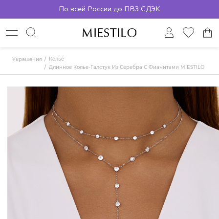
По всей России до ПВЗ СДЭК
Колье
Украшения
Длинное Колье-Галстук Из Серебра С Фианитами MIESTILO