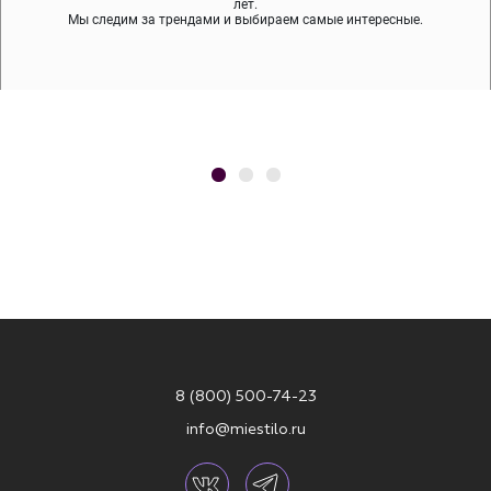
содержит никеля и свинца — это исключает аллергию.
что вам нравятся, остальные заберёт курьер.
лет.
Мы следим за трендами и выбираем самые интересные.
8 (800) 500-74-23
info@miestilo.ru