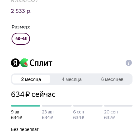
N700320327
2 533 р.
Размер:
40-45