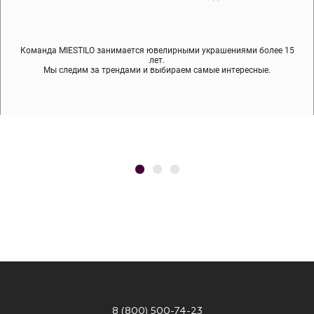
Команда MIESTILO занимается ювелирными украшениями более 15
Во время доставки спокойно примеряйте украшения, выбирайте те,
Мы используем покрытие (родий, ювелирный сплав), которое не
содержит никеля и свинца — это исключает аллергию.
что вам нравятся, остальные заберёт курьер.
лет.
Мы следим за трендами и выбираем самые интересные.
8 (800) 500-74-23