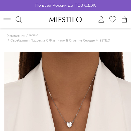
По всей России до ПВЗ СДЭК
Колье
Украшения
Серебряная Подвеска С Фианитом В Огранке Сердце MIESTILO