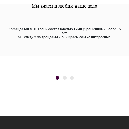
Все наши материалы гипоалергенны
Мы знаем и любим наше дело
Примерка перед покупкой
Команда MIESTILO занимается ювелирными украшениями более 15
Во время доставки спокойно примеряйте украшения, выбирайте те,
Мы используем покрытие (родий, ювелирный сплав), которое не
содержит никеля и свинца — это исключает аллергию.
что вам нравятся, остальные заберёт курьер.
лет.
Мы следим за трендами и выбираем самые интересные.