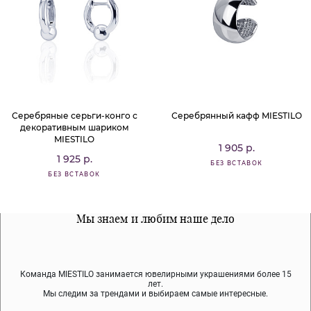
Серебряные серьги-конго с
Серебрянный кафф MIESTILO
декоративным шариком
MIESTILO
1 905 р.
1 925 р.
БЕЗ ВСТАВОК
БЕЗ ВСТАВОК
Все наши материалы гипоалергенны
Мы знаем и любим наше дело
Примерка перед покупкой
Команда MIESTILO занимается ювелирными украшениями более 15
Во время доставки спокойно примеряйте украшения, выбирайте те,
Мы используем покрытие (родий, ювелирный сплав), которое не
содержит никеля и свинца — это исключает аллергию.
что вам нравятся, остальные заберёт курьер.
лет.
Мы следим за трендами и выбираем самые интересные.