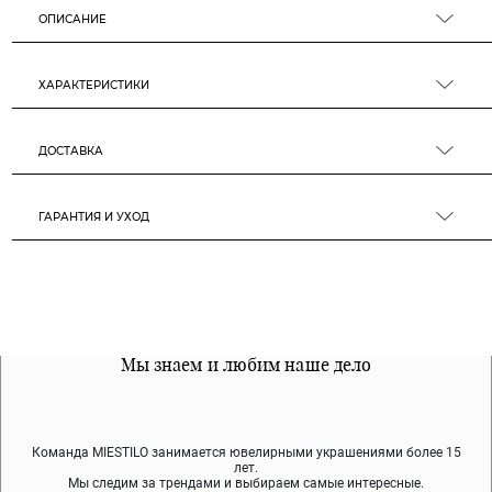
ОПИСАНИЕ
ХАРАКТЕРИСТИКИ
ДОСТАВКА
ГАРАНТИЯ И УХОД
Все наши материалы гипоалергенны
Мы знаем и любим наше дело
Примерка перед покупкой
Команда MIESTILO занимается ювелирными украшениями более 15
Во время доставки спокойно примеряйте украшения, выбирайте те,
Мы используем покрытие (родий, ювелирный сплав), которое не
содержит никеля и свинца — это исключает аллергию.
что вам нравятся, остальные заберёт курьер.
лет.
Мы следим за трендами и выбираем самые интересные.