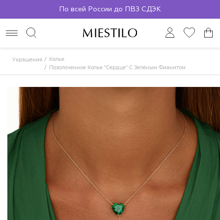
По всей России до ПВЗ СДЭК
Колье
Украшения
Позолоченное Колье "Сердце" С Зелёным Фианитом