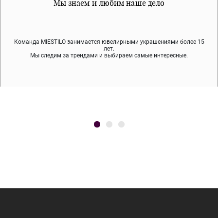
Все наши материалы гипоалергенны
Мы знаем и любим наше дело
Примерка перед покупкой
Команда MIESTILO занимается ювелирными украшениями более 15
Во время доставки спокойно примеряйте украшения, выбирайте те,
Мы используем покрытие (родий, ювелирный сплав), которое не
содержит никеля и свинца — это исключает аллергию.
что вам нравятся, остальные заберёт курьер.
лет.
Мы следим за трендами и выбираем самые интересные.