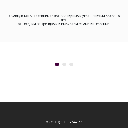
Команда MIESTILO занимается ювелирными украшениями более 15
Во время доставки спокойно примеряйте украшения, выбирайте те,
Мы используем покрытие (родий, ювелирный сплав), которое не
содержит никеля и свинца — это исключает аллергию.
что вам нравятся, остальные заберёт курьер.
лет.
Мы следим за трендами и выбираем самые интересные.
8 (800) 500-74-23