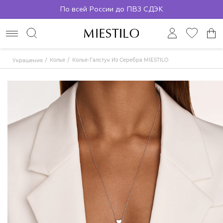
По всей России до ПВЗ СДЭК
Колье
Колье-Галстук Из Серебра MIESTILO
Украшения