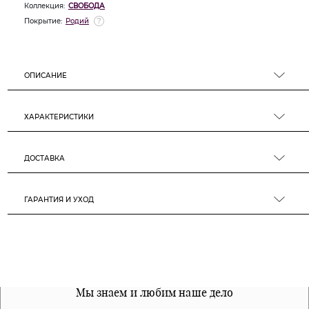
Коллекция:
СВОБОДА
Покрытие:
Родий
ОПИСАНИЕ
ХАРАКТЕРИСТИКИ
ДОСТАВКА
ГАРАНТИЯ И УХОД
Все наши материалы гипоалергенны
Мы знаем и любим наше дело
Примерка перед покупкой