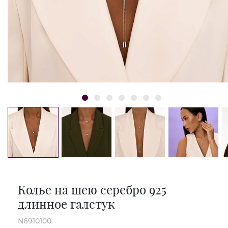
Колье на шею серебро 925
длинное галстук
N6910100