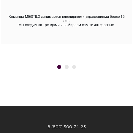
Команда MIESTILO занимается ювелирными украшениями более 15
Во время доставки спокойно примеряйте украшения, выбирайте те,
Мы используем покрытие (родий, ювелирный сплав), которое не
содержит никеля и свинца — это исключает аллергию.
что вам нравятся, остальные заберёт курьер.
лет.
Мы следим за трендами и выбираем самые интересные.
8 (800) 500-74-23