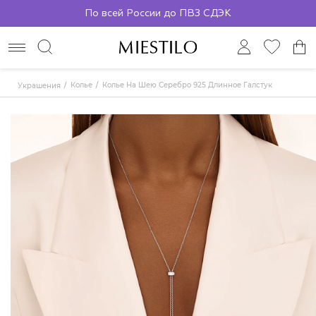
По всей России до ПВЗ СДЭК
Колье
Колье На Шею Серебро 925 Длинное Галстук
Украшения