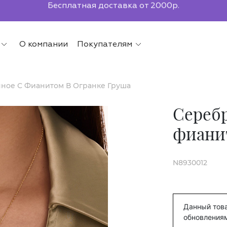
По всей России до ПВЗ СДЭК
О компании
Покупателям
ное С Фианитом В Огранке Груша
Серебр
фианит
N8930012
Данный това
обновления