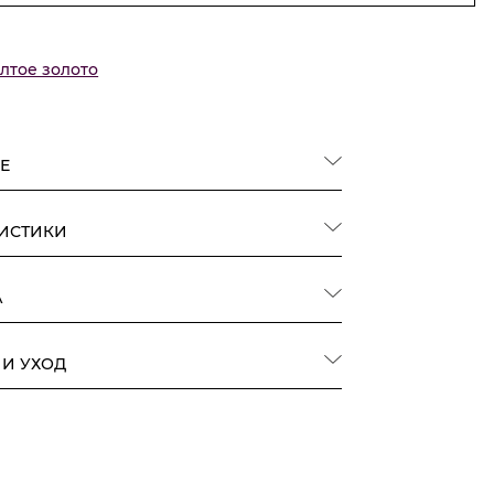
лтое золото
Е
РИСТИКИ
А
 И УХОД