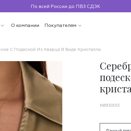
По всей России до ПВЗ СДЭК
О компании
Покупателям
ное С Подеской Из Кварца В Виде Кристалла
Серебр
подеск
крист
N8930013
Данный това