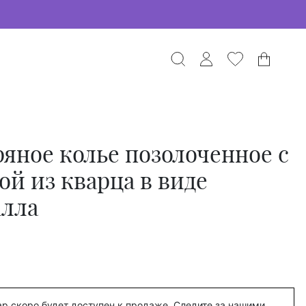
яное колье позолоченное с
ой из кварца в виде
алла
р скоро будет доступен к продаже. Следите за нашими