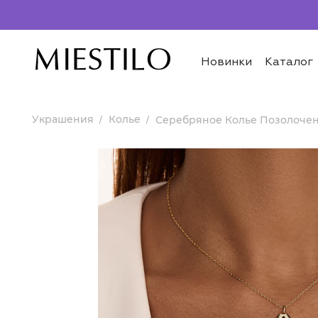
Новинки
Каталог
Украшения
Колье
Серебряное Колье Позолочено