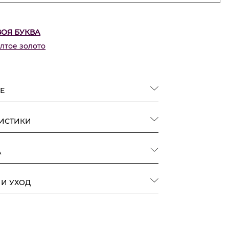
ВОЯ БУКВА
лтое золото
Е
РИСТИКИ
А
 И УХОД