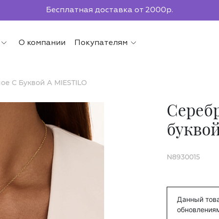
Бесплатная доставка от 2000р.
По всей России до ПВЗ СДЭК
О компании
Покупателям
е С Буквой А MIESTILO
Серебр
буквой
N8930015
Данный това
обновления