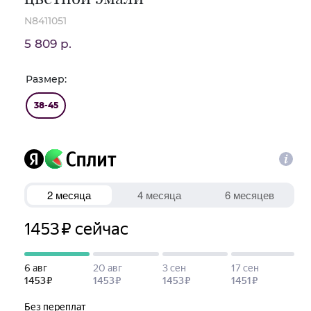
N8411051
5 809 р.
Размер:
38-45