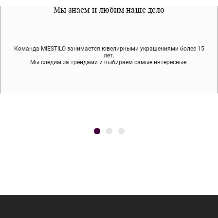
Все наши материалы гипоалергенны
Мы знаем и любим наше дело
Примерка перед покупкой
Команда MIESTILO занимается ювелирными украшениями более 15
Во время доставки спокойно примеряйте украшения, выбирайте те,
Мы используем покрытие (родий, ювелирный сплав), которое не
содержит никеля и свинца — это исключает аллергию.
что вам нравятся, остальные заберёт курьер.
лет.
Мы следим за трендами и выбираем самые интересные.