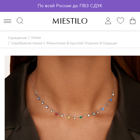
По всей России до ПВЗ СДЭК
Колье
Украшения
Серебряное Колье С Фианитами В Круглой Огранке И Сердцами В Цветной